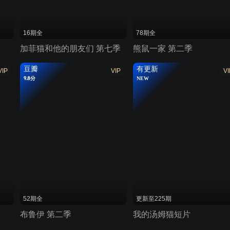
16期全
78期全
加菲猫和他的朋友们 第七季
熊鼠一家 第二季
豆瓣
有更新
VIP
VIP
VI
9.8分
NEW
52期全
更新至225期
布鲁伊 第二季
我的汤姆猫短片