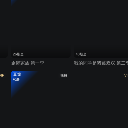
26期全
40期全
企鹅家族 第一季
我的同学是诸葛双双 第二
豆瓣
VIP
独播
VI
9.2分