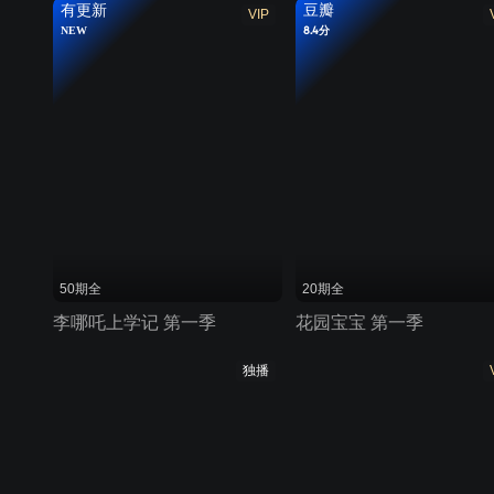
有更新
豆瓣
VIP
NEW
8.4分
50期全
20期全
李哪吒上学记 第一季
花园宝宝 第一季
独播