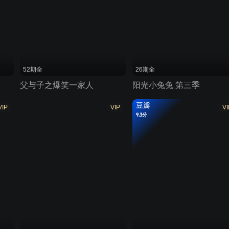
52期全
26期全
父与子之爆笑一家人
阳光小兔兔 第三季
豆瓣
VIP
VIP
VI
9.3分