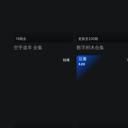
78期全
更新至100期
空手道羊 全集
数字积木合集
豆瓣
独播
8.2分