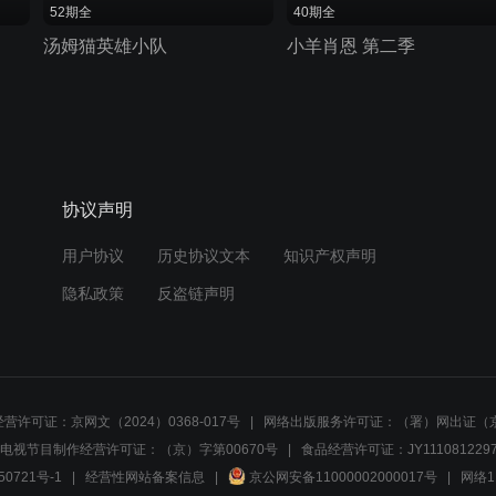
52期全
40期全
汤姆猫英雄小队
小羊肖恩 第二季
协议声明
用户协议
历史协议文本
知识产权声明
隐私政策
反盗链声明
营许可证：京网文（2024）0368-017号
网络出版服务许可证：（署）网出证（京
电视节目制作经营许可证：（京）字第00670号
食品经营许可证：JY1110812297
50721号-1
经营性网站备案信息
京公网安备11000002000017号
网络1