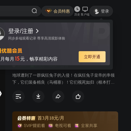
会员特惠
登录
历史
客户端
登录/注册
视频
讨论
1
同步多端观看记录 尊享高清观影体验
疯狂的兔子 第一季
简介
立即开通
15
月每月
元，畅享精彩内容
1086
8.5分
幽默
益智
地球遭到了一群疯狂兔子的入侵！在疯狂兔子皇帝的率领
下，它们装备精良（马桶塞）！它们视死如归（根本打不
死）！它们战无不克（靠数量淹没）！它们不攻占地球消
灭人类决不罢休！
首3月18元/月