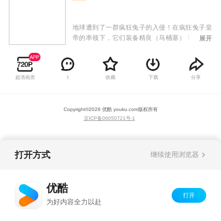
地球遭到了一群疯狂兔子的入侵！在疯狂兔子皇
帝的率领下，它们装备精良（马桶塞）！它们视
展开
死如归（根本打不死）！它们战无不克（靠数量
淹没）！它们不攻占地球消灭人类决不罢休！
超清画质
收藏
下载
分享
1
Copyright©
2026
优酷 youku.com
版权所有
京ICP备06050721号-1
打开方式
继续使用浏览器
优酷
打开
为好内容全力以赴