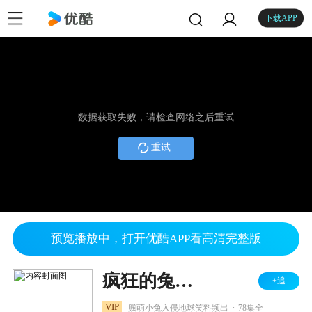
下载APP
数据获取失败，请检查网络之后重试
重试
预览播放中，打开优酷APP看高清完整版
疯狂的兔子 第一季
+追
.
VIP
贱萌小兔入侵地球笑料频出
78集全