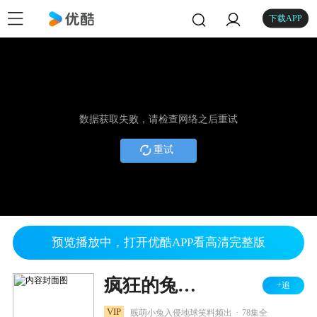
下载APP
数据获取失败，请检查网络之后重试
重试
预览播放中，打开优酷APP看高清完整版
疯狂的兔子 第一季
+追
.
VIP
贱萌小兔入侵地球笑料频出
78集全