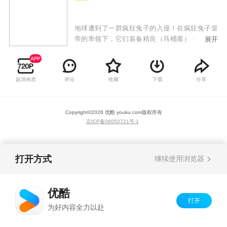
地球遭到了一群疯狂兔子的入侵！在疯狂兔子皇
帝的率领下，它们装备精良（马桶塞）！它们视
展开
死如归（根本打不死）！它们战无不克（靠数量
淹没）！它们不攻占地球消灭人类决不罢休！
超清画质
评论
收藏
下载
分享
Copyright©
2026
优酷 youku.com
版权所有
京ICP备06050721号-1
打开方式
继续使用浏览器
优酷
打开
为好内容全力以赴