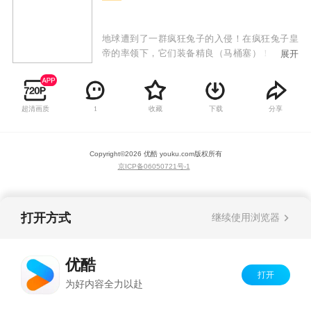
地球遭到了一群疯狂兔子的入侵！在疯狂兔子皇
帝的率领下，它们装备精良（马桶塞）！它们视
展开
死如归（根本打不死）！它们战无不克（靠数量
淹没）！它们不攻占地球消灭人类决不罢休！
超清画质
收藏
下载
分享
1
Copyright©
2026
优酷 youku.com
版权所有
京ICP备06050721号-1
打开方式
继续使用浏览器
优酷
打开
为好内容全力以赴