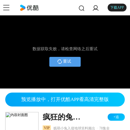
下载APP
数据获取失败，请检查网络之后重试
重试
预览播放中，打开优酷APP看高清完整版
疯狂的兔子 第一季
+追
.
VIP
贱萌小兔入侵地球笑料频出
78集全