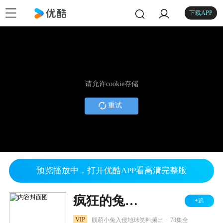
下载APP
请允许cookie存储
重试
预览播放中，打开优酷APP看高清完整版
疯狂的兔子 第一季
+追
.
VIP
贱萌小兔入侵地球笑料频出
78集全