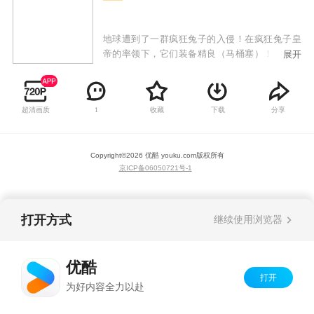
地球遭到了一群疯狂兔子的入侵！在疯狂兔子皇
帝的率领下，它们装备精良（马桶塞）！它们视
展开
死如归（根本打不死）！它们战无不克（靠数量
淹没）！它们不攻占地球消灭人类决不罢休！
超清画质
收藏
下载
分享
1
Copyright©
2026
优酷 youku.com
版权所有
京ICP备06050721号-1
打开方式
继续使用浏览器
优酷
打开
为好内容全力以赴