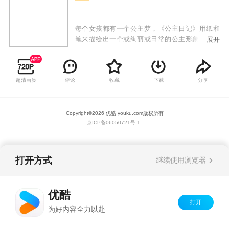
每个女孩都有一个公主梦，《公主日记》用纸和
笔来描绘出一个或绚丽或日常的公主形象，每一
展开
集都充满少女心，多元化的审美让小朋友更容易
理解和接受。
超清画质
评论
收藏
下载
分享
Copyright©
2026
优酷 youku.com
版权所有
京ICP备06050721号-1
打开方式
继续使用浏览器
优酷
打开
为好内容全力以赴