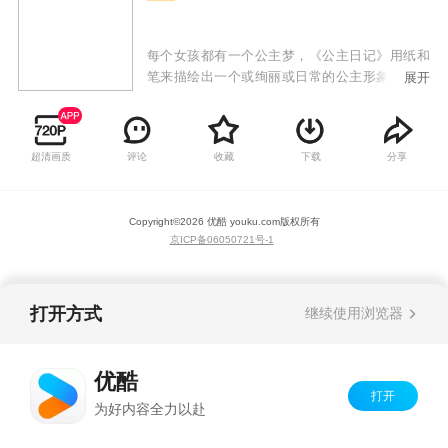
每个女孩都有一个公主梦，《公主日记》用纸和
笔来描绘出一个或绚丽或日常的公主形象，每一
展开
集都充满少女心，多元化的审美让小朋友更容易
理解和接受。
超清画质
评论
收藏
下载
分享
Copyright©
2026
优酷 youku.com
版权所有
京ICP备06050721号-1
打开方式
继续使用浏览器
优酷
打开
为好内容全力以赴