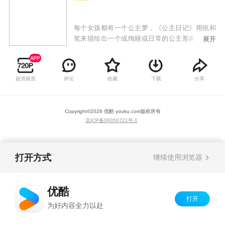
每个女孩都有一个公主梦，《公主日记》用纸和
笔来描绘出一个或绚丽或日常的公主形象，每一
展开
集都充满少女心，多元化的审美让小朋友更容易
理解和接受。
超清画质
评论
收藏
下载
分享
Copyright©
2026
优酷 youku.com
版权所有
京ICP备06050721号-1
打开方式
继续使用浏览器
优酷
打开
为好内容全力以赴