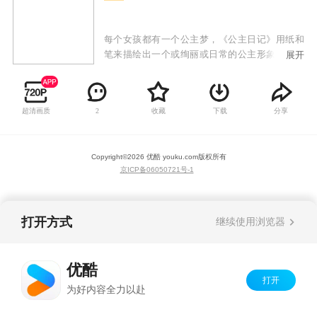
每个女孩都有一个公主梦，《公主日记》用纸和
笔来描绘出一个或绚丽或日常的公主形象，每一
展开
集都充满少女心，多元化的审美让小朋友更容易
理解和接受。
超清画质
收藏
下载
分享
2
Copyright©
2026
优酷 youku.com
版权所有
京ICP备06050721号-1
打开方式
继续使用浏览器
优酷
打开
为好内容全力以赴