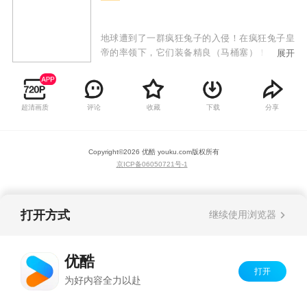
地球遭到了一群疯狂兔子的入侵！在疯狂兔子皇
帝的率领下，它们装备精良（马桶塞）！它们视
展开
死如归（根本打不死）！它们战无不克（靠数量
淹没）！它们不攻占地球消灭人类决不罢休！
超清画质
评论
收藏
下载
分享
Copyright©
2026
优酷 youku.com
版权所有
京ICP备06050721号-1
打开方式
继续使用浏览器
优酷
打开
为好内容全力以赴