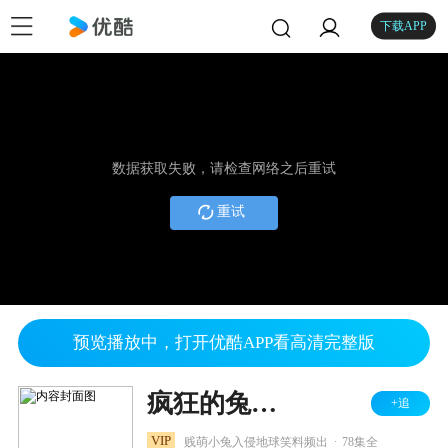
下载APP
数据获取失败，请检查网络之后重试
重试
预览播放中，打开优酷APP看高清完整版
疯狂的兔子 第一季
+追
.
VIP
贱萌小兔入侵地球笑料频出
78集全