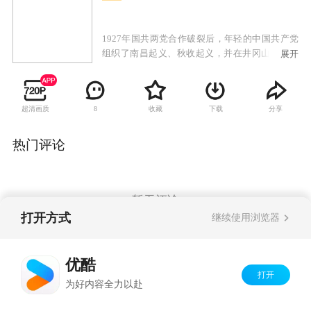
1927年国共两党合作破裂后，年轻的中国共产党
组织了南昌起义、秋收起义，并在井冈山开辟了
展开
革命根据地，创建了人民军队。随后，转战闽
西，历经血与火的考验和不断探索，终于在古田
会议上确定了思想建党、政治建军的伟大原则。
超清画质
收藏
下载
分享
8
第五次反围剿失败后，红军开始了二万五千里长
征。长征路上，红军历经艰难险阻，冲过四道封
锁线，血战湘江，突破乌江。在中国革命面临生
热门评论
死存亡的紧要关头，毛泽东力挽狂澜，与周恩
来、朱德、张闻天、王稼祥等老一辈无产阶级革
命家一同于1935年1月15日召开了遵义会议，中国
革命历经了伟大的转折，开创了中国革命胜利的
暂无评论
伟大征程。
打开方式
继续使用浏览器
Copyright©
2026
优酷 youku.com
版权所有
优酷
京ICP备06050721号-1
打开
为好内容全力以赴