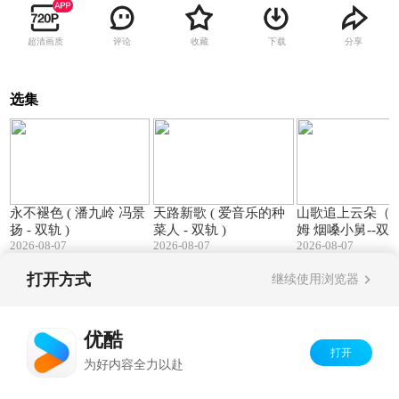
超清画质
评论
收藏
下载
分享
选集
04:48
04:54
永不褪色 ( 潘九岭 冯景
天路新歌 ( 爱音乐的种
山歌追上云朵（ 
扬 - 双轨 )
菜人 - 双轨 )
姆 烟嗓小舅--双
2026-08-07
2026-08-07
2026-08-07
打开方式
继续使用浏览器
Copyright©
2026
优酷 youku.com
版权所有
京ICP备06050721号-1
优酷
打开
为好内容全力以赴