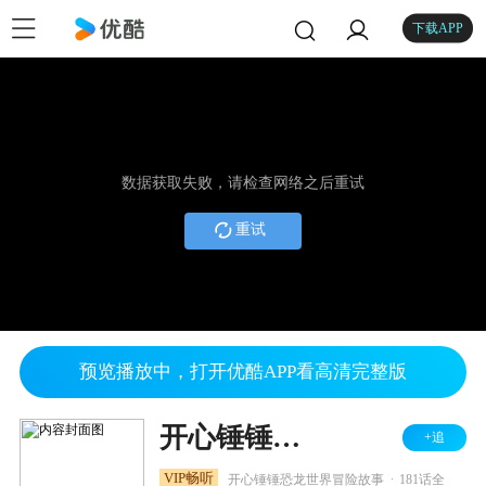
下载APP
数据获取失败，请检查网络之后重试
重试
预览播放中，打开优酷APP看高清完整版
开心锤锤时光笔记之恐龙篇
+追
.
VIP畅听
开心锤锤恐龙世界冒险故事
181话全