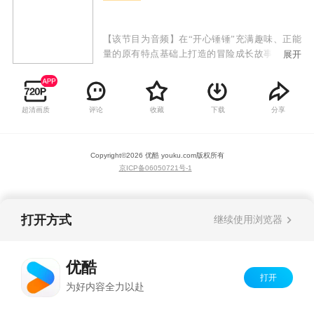
【该节目为音频】在“开心锤锤”充满趣味、正能
量的原有特点基础上打造的冒险成长故事。小朋
展开
友们可以和开心探险队一起穿越到恐龙世界，在
了解史前知识的同时，见证恐龙们独特个性，一
步步解开时光笔记的秘密，体验一场场精彩绝伦
超清画质
评论
收藏
下载
分享
的探险故事。不断丰富精神世界，助力个人成长
和全面发展。
Copyright©
2026
优酷 youku.com
版权所有
京ICP备06050721号-1
打开方式
继续使用浏览器
优酷
打开
为好内容全力以赴