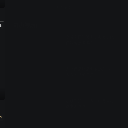
查看全部
周边视频
播
高瀚宇风评被害，秦昊：他
们说你是条“狗”
00:15
大张伟猜题猜出“内娱”，四
人闯关默契失灵
00:15
水族馆拍照，大张伟与鱼对
话童趣满满
P
00:15