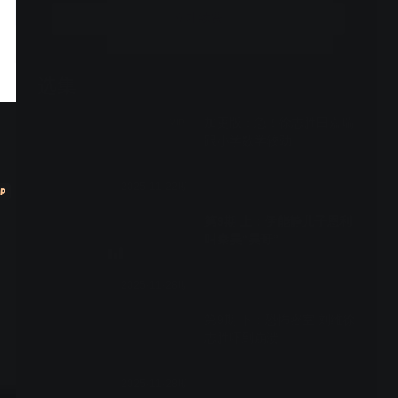
立即续费
选集
10期全
加更版：急！徐志胜田嘉瑞
VIP
跟小学数学较劲
2025-11-22期
第9期 上：伊能静儿子恩利
叫秦昊“昊哥”
2025-11-28期
第9期 下：恐怖密室 刘维徐
志胜吓到崩溃
2025-11-28期