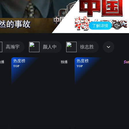
了解详情
高瀚宇
颜人中
徐志胜
热度榜
热度榜
独播
独播
TOP
TOP