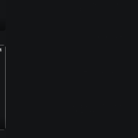
全能昊哥上线！又会演戏又
会唱歌
01:52
徐志胜谈与朋友的相处之道
播
01:53
徐志胜被认证念词专业户
01:58
吹风团学生证照流出？有人
适配有人违和
01:14