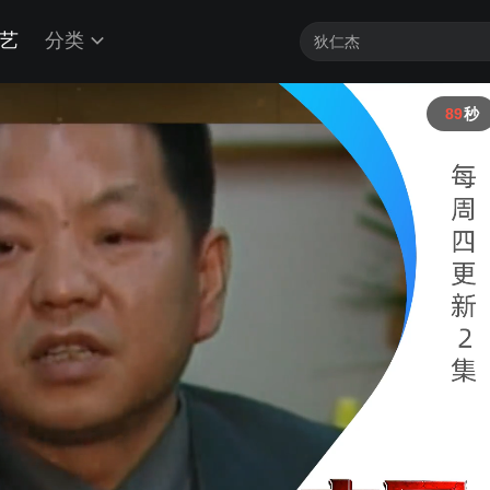
艺
分类
88
秒