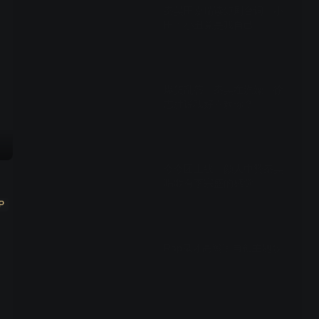
秦昊田嘉瑞读短剧台词，小
田：小丑竟是我自己
00:15
爆笑乱答，秦昊在洗澡，徐
志胜说我好喜欢你？
00:15
夸夸团上线，颜人中赞秦昊
唱歌有李宗盛的感觉
P
01:34
Rap鬼才高瀚宇自创主题歌
01:29