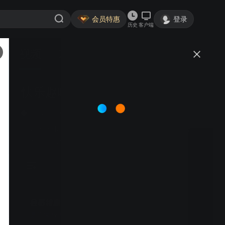
会员特惠
登录
历史
客户端
视频
讨论
6万+
快乐趣吹风
简介
1552
游戏竞技
旅游真人秀
明星体验
秦昊 大张伟 高瀚宇 颜人中 | 6位半熟男人集结组成高能抽
风团，携抽风团好友，共同开启一场欢乐冒险的抽风之
旅。
年卡5.5折
提前续费 续享大屏超清观看体验