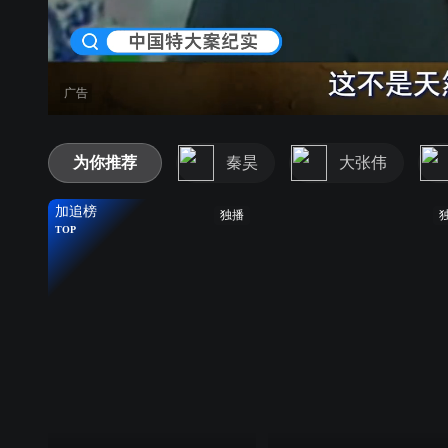
广告
为你推荐
秦昊
大张伟
加追榜
独播
TOP