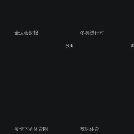
全运会辣报
冬奥进行时
独播
疫情下的体育圈
辣味体育