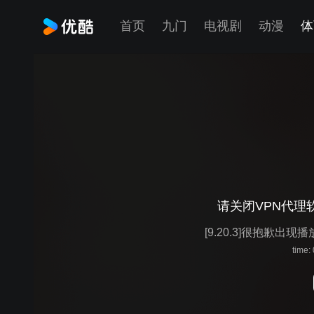
首页
九门
电视剧
动漫
体
请关闭VPN代理
[9.20.3]很抱歉出现
time: