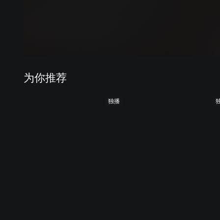
为你推荐
独播