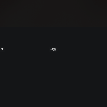
独播
独播