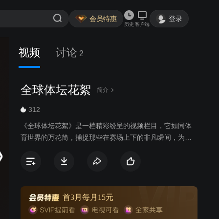
会员特惠
登录
历史
客户端
视频
讨论
2
全球体坛花絮
简介
312
《全球体坛花絮》是一档精彩纷呈的视频栏目，它如同体
育世界的万花筒，捕捉那些在赛场上下的非凡瞬间，为观
众呈现体育赛事背后的故事与情感。在这里，我们不仅追
踪各大体育赛事的最新动态，更深入挖掘运动员的个人经
历，分享他们的喜怒哀乐，以及那些鲜为人知的趣闻轶
事。
首3月每月15元