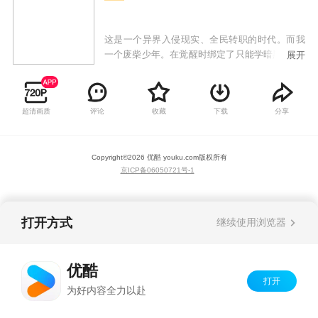
这是一个异界入侵现实、全民转职的时代。而我
一个废柴少年。在觉醒时绑定了只能学暗黑系“禁
展开
咒”的系统。本想低调发育，却因禁咒的强大力量
卷入了冒险与战斗。算了，禁咒这东西，真香！
超清画质
评论
收藏
下载
分享
Copyright©
2026
优酷 youku.com
版权所有
京ICP备06050721号-1
打开方式
继续使用浏览器
优酷
打开
为好内容全力以赴