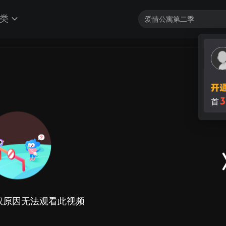
类
3
首
权原因无法观看此视频