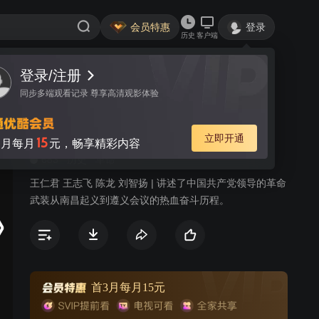
会员特惠
登录
历史
客户端
登录/注册
视频
讨论
6
同步多端观看记录 尊享高清观影体验
浴血荣光
简介
立即开通
15
月每月
元，畅享精彩内容
683
历史
革命
王仁君 王志飞 陈龙 刘智扬 | 讲述了中国共产党领导的革命
武装从南昌起义到遵义会议的热血奋斗历程。
首3月每月15元