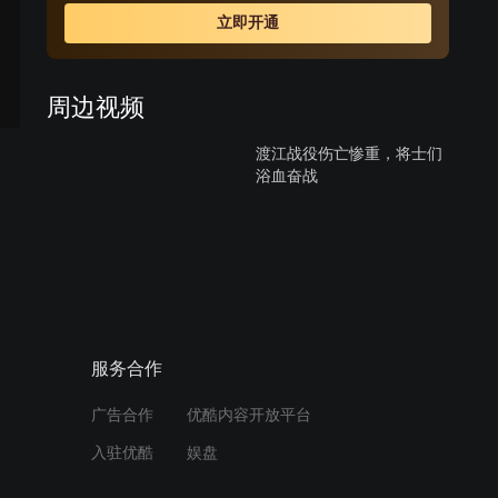
立即开通
周边视频
渡江战役伤亡惨重，将士们
浴血奋战
01:16
李德博古坚持正面迎敌，毛
润之很生气
02:02
服务合作
彭德怀下令炸桥，朱毛战略
预告
广告合作
优酷内容开放平台
继续坚持游击战术
入驻优酷
娱盘
00:30