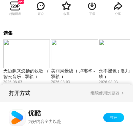
超清画质
评论
收藏
下载
分享
选集
04:19
04:02
天边飘来悠扬的牧歌 （
美丽风景线（ 卢韦华 -
永不褪色 ( 潘九岭 - 双
智云音乐 - 双轨 ）
双轨 ）
轨 )
2026-08-03
2026-08-03
2026-08-03
打开方式
继续使用浏览器
Copyright©
2026
优酷 youku.com
版权所有
京ICP备06050721号-1
优酷
打开
为好内容全力以赴