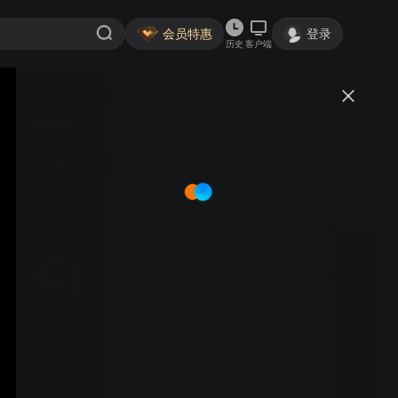
会员特惠
登录
历史
客户端
视频
讨论
画您（雷佳-伴奏曲）
长江郎
关注
1.2万粉丝
视频
天边飘来悠扬的牧歌 （ 智
云音乐 - 双轨 ）