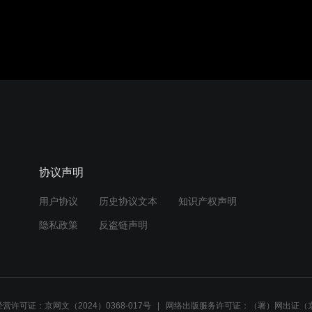
协议声明
用户协议
历史协议文本
知识产权声明
隐私政策
反盗链声明
营许可证：京网文（2024）0368-017号
网络出版服务许可证：（署）网出证（京