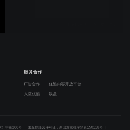
美丽风景线（ 卢韦华 - 双轨
）
永不褪色 ( 潘九岭 - 双轨 )
服务合作
广告合作
优酷内容开放平台
岁月如笔写春秋 （ 马健涛 -
入驻优酷
娱盘
双轨 ）
热血颂 （ 苏娜 - 双轨 ）
）字第266号
出版物经营许可证：新出发京批字第直150118号