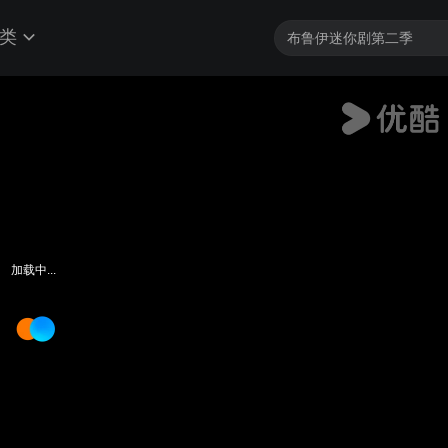
类
加载中...