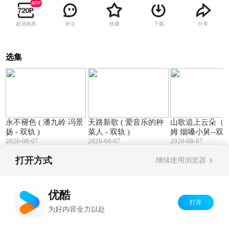
超清画质
评论
收藏
下载
分享
选集
04:48
04:54
永不褪色 ( 潘九岭 冯景
天路新歌 ( 爱音乐的种
山歌追上云朵（ 
扬 - 双轨 )
菜人 - 双轨 )
姆 烟嗓小舅--双
2026-08-07
2026-08-07
2026-08-07
打开方式
继续使用浏览器
Copyright©
2026
优酷 youku.com
版权所有
京ICP备06050721号-1
优酷
打开
为好内容全力以赴