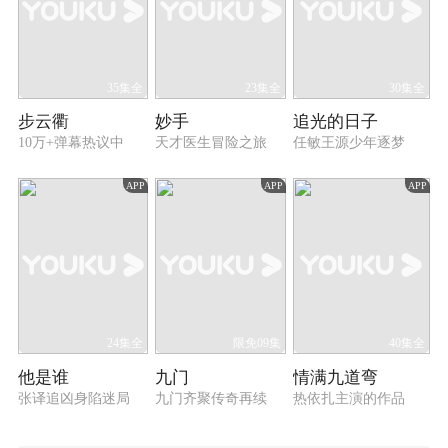
35集全
23集全
30集全
步云衢
妙手
追光的日子
10万+弹幕热议中
天才医生冒险之旅
任敏王源少年逐梦
APP
APP
APP
24集全
限免09集
40集全
他是谁
九门
情满九道弯
张译追凶身陷迷局
九门齐聚传奇再续
热依扎主演的作品