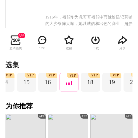
1916年，褚韶华为救哥哥褚韶中而嫁给陈记药铺
的大少爷陈大顺，她以诚信和出色的商业才能得
展开
到陈父的赏识，成为药铺管理人。陈父和陈大顺
意外去世后，陈二顺继承药铺并败光家财，药铺
陷入绝境。褚韶华在艰辛努力下，开了华顺药铺
超清画质
收藏
下载
分享
1099
养活一家老小。褚韶华决意携手初恋情人夏初开
启新的生活，却遭陈二顺和陈母的阻挠。陈家被
土匪洗劫一空，褚韶华也在这次劫难中失去女
选集
儿，伤心不已的她独自出走上海。褚韶华在上海
VIP
VIP
VIP
VIP
VIP
V
永新百货业绩突出，受经营奇才闻知秋之邀共同
VIP
14
15
16
18
19
20
创业，逐步成长为胆略过人、重诺守信的女商
人。
为你推荐
APP
APP
APP