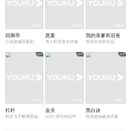
12集全
17集全
38集全
回廊亭
悬案
我的亲爹和后爸
小说改编罪案剧
杀人犯竟变名作家
张译主演的作品
APP
APP
APP
40集全
22集全
24集全
杠杆
金关
黑白诀
郭京飞于毅博弈战
10万+评论热议中
双强追凶破连环案