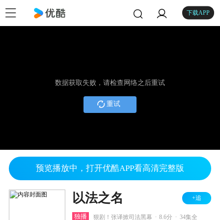
下载APP
数据获取失败，请检查网络之后重试
重试
预览播放中，打开优酷APP看高清完整版
以法之名
+追
.
.
独播
狠剧！张译掀司法黑幕
8.6分
34集全