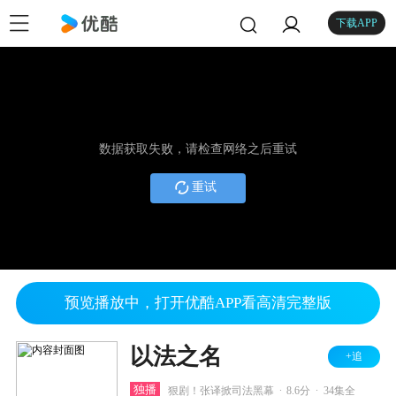
下载APP
数据获取失败，请检查网络之后重试
重试
预览播放中，打开优酷APP看高清完整版
以法之名
+追
.
.
独播
狠剧！张译掀司法黑幕
8.6分
34集全