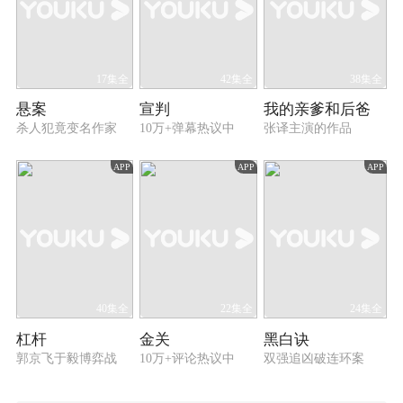
17集全
42集全
38集全
悬案
宣判
我的亲爹和后爸
杀人犯竟变名作家
10万+弹幕热议中
张译主演的作品
APP
APP
APP
40集全
22集全
24集全
杠杆
金关
黑白诀
郭京飞于毅博弈战
10万+评论热议中
双强追凶破连环案