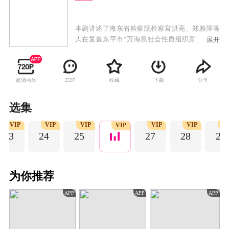
本剧讲述了海东省检察院检察官洪亮、郑雅萍等
人在复查东平市“万海黑社会性质组织案”过程中
展开
发现司法人员在案件中的徇私枉法。他们以举报
线索为突破口，彻底打掉了背后的黑恶势力，同
时查办司法工作人员的职务犯罪。
超清画质
收藏
下载
分享
2597
选集
VIP
VIP
VIP
VIP
VIP
V
VIP
23
24
25
27
28
29
为你推荐
APP
APP
APP