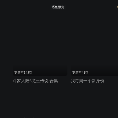
逐集限免
更新至148话
更新至41话
斗罗大陆3龙王传说 合集
我每周一个新身份