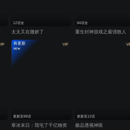
12话全
94话全
太太又在撒娇了
重生封神游戏之最强散人
有更新
VIP
VIP
VI
NEW
更新至99话
更新至12话
寒冰末日：我屯了千亿物资
极品透视神医