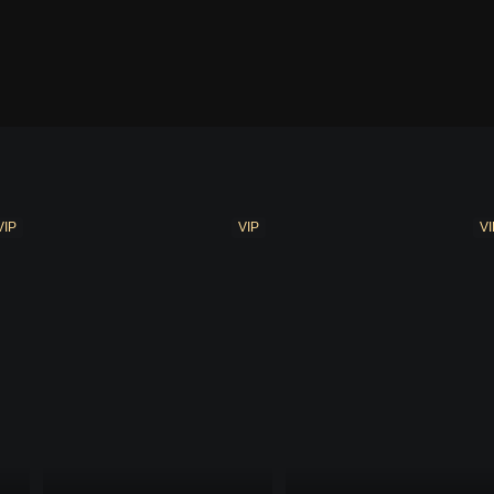
VIP
VIP
VI