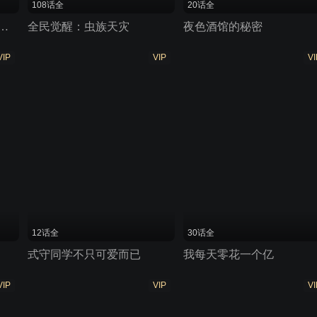
108话全
20话全
租！开局一座顶级商场
全民觉醒：虫族天灾
夜色酒馆的秘密
VIP
VIP
VI
12话全
30话全
式守同学不只可爱而已
我每天零花一个亿
VIP
VIP
VI