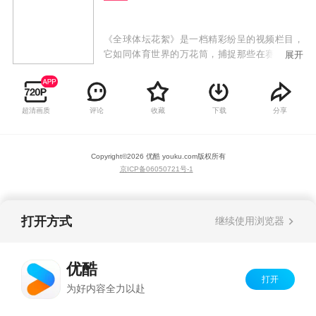
《全球体坛花絮》是一档精彩纷呈的视频栏目，
它如同体育世界的万花筒，捕捉那些在赛场上下
展开
的非凡瞬间，为观众呈现体育赛事背后的故事与
情感。在这里，我们不仅追踪各大体育赛事的最
新动态，更深入挖掘运动员的个人经历，分享他
超清画质
评论
收藏
下载
分享
们的喜怒哀乐，以及那些鲜为人知的趣闻轶事。
Copyright©
2026
优酷 youku.com
版权所有
京ICP备06050721号-1
打开方式
继续使用浏览器
优酷
打开
为好内容全力以赴