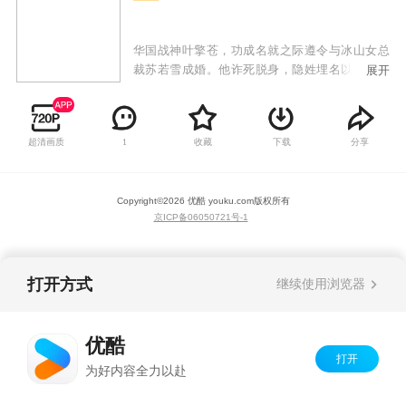
华国战神叶擎苍，功成名就之际遵令与冰山女总
裁苏若雪成婚。他诈死脱身，隐姓埋名以厨子身
展开
份开启婚姻。本以为是各取所需，婚后这对冤家
却为离婚花样百出。相处中，感情悄然滋长。苏
若雪接连遭遇刺杀，危机四伏；叶擎苍身份也渐
超清画质
收藏
下载
分享
1
露端倪。从最初的针锋相对，到后来的相互理
解，一路笑泪相伴。这场意外婚姻究竟走向何
方？
Copyright©
2026
优酷 youku.com
版权所有
京ICP备06050721号-1
打开方式
继续使用浏览器
优酷
打开
为好内容全力以赴