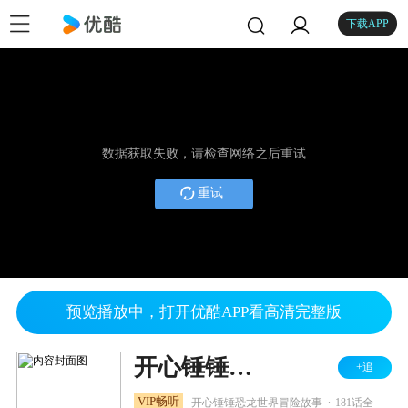
下载APP
数据获取失败，请检查网络之后重试
重试
预览播放中，打开优酷APP看高清完整版
开心锤锤时光笔记之恐龙篇
+追
.
VIP畅听
开心锤锤恐龙世界冒险故事
181话全