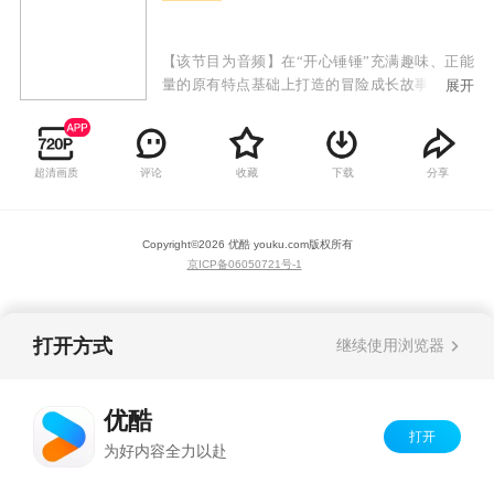
【该节目为音频】在“开心锤锤”充满趣味、正能
量的原有特点基础上打造的冒险成长故事。小朋
展开
友们可以和开心探险队一起穿越到恐龙世界，在
了解史前知识的同时，见证恐龙们独特个性，一
步步解开时光笔记的秘密，体验一场场精彩绝伦
超清画质
评论
收藏
下载
分享
的探险故事。不断丰富精神世界，助力个人成长
和全面发展。
Copyright©
2026
优酷 youku.com
版权所有
京ICP备06050721号-1
打开方式
继续使用浏览器
优酷
打开
为好内容全力以赴