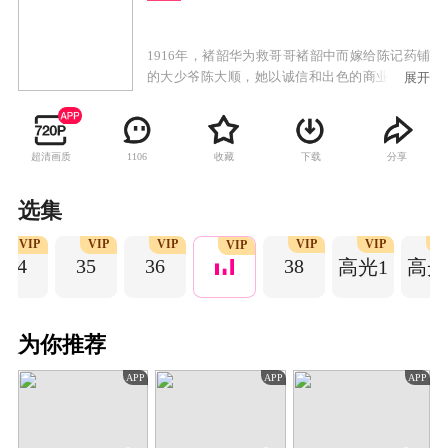
1916年，褚韶华为救哥哥褚韶中而嫁给陈记药铺
的大少爷陈大顺，她以诚信和出色的商业才能得
展开
到陈父的赏识，成为药铺管理人。陈父和陈大顺
意外去世后，陈二顺继承药铺并败光家财，药铺
陷入绝境。褚韶华在艰辛努力下，开了华顺药铺
超清画质
收藏
下载
分享
1106
养活一家老小。褚韶华决意携手初恋情人夏初开
启新的生活，却遭陈二顺和陈母的阻挠。陈家被
土匪洗劫一空，褚韶华也在这次劫难中失去女
选集
儿，伤心不已的她独自出走上海。褚韶华在上海
VIP
VIP
VIP
VIP
VIP
V
永新百货业绩突出，受经营奇才闻知秋之邀共同
VIP
34
35
36
38
高光1
高光
创业，逐步成长为胆略过人、重诺守信的女商
人。
为你推荐
APP
APP
APP