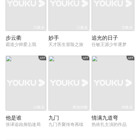
35集全
23集全
30集全
步云衢
妙手
追光的日子
霸道少帅爱上我
天才医生冒险之旅
任敏王源少年逐梦
APP
APP
APP
24集全
限免09集
40集全
他是谁
九门
情满九道弯
张译追凶身陷迷局
九门齐聚传奇再续
热依扎主演的作品