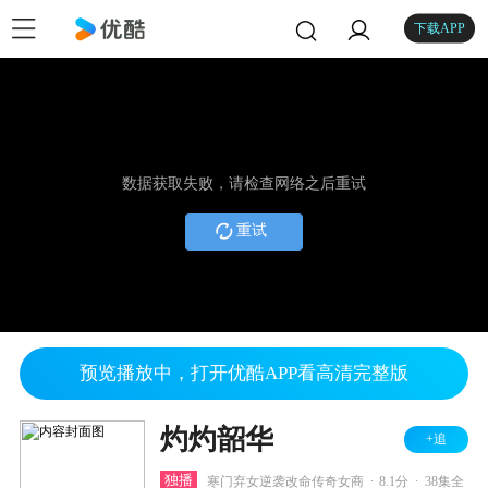
下载APP
数据获取失败，请检查网络之后重试
重试
预览播放中，打开优酷APP看高清完整版
灼灼韶华
+追
.
.
独播
寒门弃女逆袭改命传奇女商
8.1分
38集全