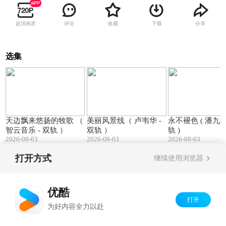
超清画质
评论
收藏
下载
分享
选集
04:19
04:02
天边飘来悠扬的牧歌 （
美丽风景线（ 卢韦华 -
永不褪色 ( 潘九岭 - 双
智云音乐 - 双轨 ）
双轨 ）
轨 )
2026-08-03
2026-08-03
2026-08-03
打开方式
继续使用浏览器
Copyright©
2026
优酷 youku.com
版权所有
京ICP备06050721号-1
优酷
打开
为好内容全力以赴