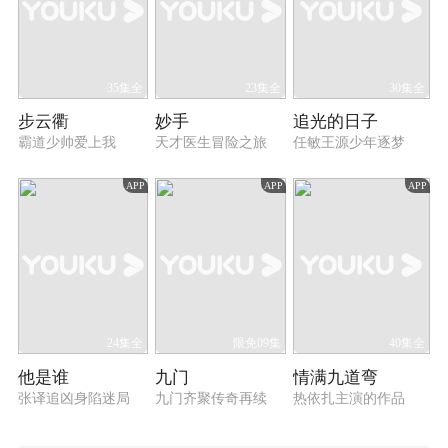
35集全
23集全
30集全
步云衢
妙手
追光的日子
霸道少帅爱上我
天才医生冒险之旅
任敏王源少年逐梦
APP
APP
APP
24集全
限免09集
40集全
他是谁
九门
情满九道弯
张译追凶身陷迷局
九门齐聚传奇再续
热依扎主演的作品