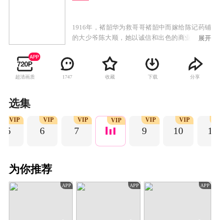
1916年，褚韶华为救哥哥褚韶中而嫁给陈记药铺
的大少爷陈大顺，她以诚信和出色的商业才能得
展开
到陈父的赏识，成为药铺管理人。陈父和陈大顺
意外去世后，陈二顺继承药铺并败光家财，药铺
陷入绝境。褚韶华在艰辛努力下，开了华顺药铺
超清画质
收藏
下载
分享
1747
养活一家老小。褚韶华决意携手初恋情人夏初开
启新的生活，却遭陈二顺和陈母的阻挠。陈家被
土匪洗劫一空，褚韶华也在这次劫难中失去女
选集
儿，伤心不已的她独自出走上海。褚韶华在上海
VIP
VIP
VIP
VIP
VIP
V
永新百货业绩突出，受经营奇才闻知秋之邀共同
VIP
5
6
7
9
10
11
创业，逐步成长为胆略过人、重诺守信的女商
人。
为你推荐
APP
APP
APP