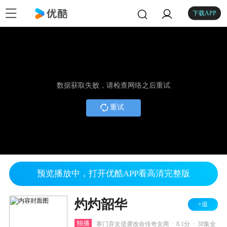
下载APP
数据获取失败，请检查网络之后重试
重试
预览播放中，打开优酷APP看高清完整版
灼灼韶华
+追
.
.
独播
寒门弃女逆袭改命传奇女商
8.1分
38集全