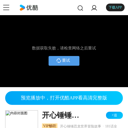
下载APP
数据获取失败，请检查网络之后重试
重试
预览播放中，打开优酷APP看高清完整版
开心锤锤时光笔记之恐龙篇
+追
.
VIP畅听
开心锤锤恐龙世界冒险故事
181话全