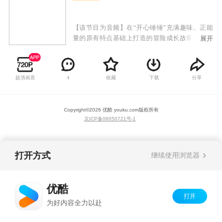
【该节目为音频】在“开心锤锤”充满趣味、正能
量的原有特点基础上打造的冒险成长故事。小朋
展开
友们可以和开心探险队一起穿越到恐龙世界，在
了解史前知识的同时，见证恐龙们独特个性，一
步步解开时光笔记的秘密，体验一场场精彩绝伦
超清画质
收藏
下载
分享
4
的探险故事。不断丰富精神世界，助力个人成长
和全面发展。
Copyright©
2026
优酷 youku.com
版权所有
京ICP备06050721号-1
打开方式
继续使用浏览器
优酷
打开
为好内容全力以赴