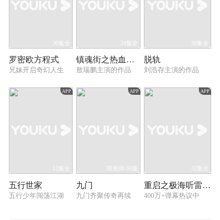
30集全
24集全
30集全
罗密欧方程式
镇魂街之热血再燃
脱轨
兄妹开启奇幻人生
敖瑞鹏主演的作品
刘浩存主演的作品
APP
APP
APP
12集全
限免08-09集
32集全
五行世家
九门
重启之极海听雷 第一季
五行少年闯荡江湖
九门齐聚传奇再续
400万+弹幕热议中