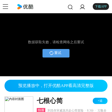
下载APP
数据获取失败，请检查网络之后重试
重试
预览播放中，打开优酷APP看高清完整版
七根心简
+追
.
.
独播
刘浩存宋威龙共赴心简冒险
8.3分
32集全