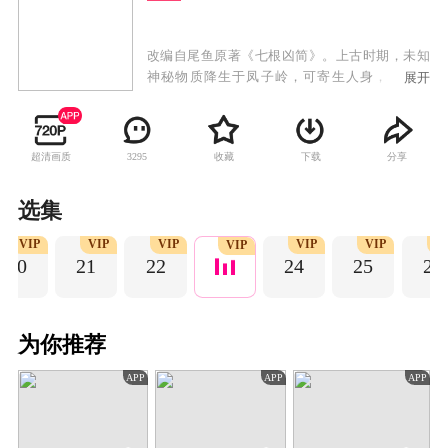
改编自尾鱼原著《七根凶简》。上古时期，未知
神秘物质降生于凤子岭，可寄生人身，改变人
展开
心，引人行恶。如今心简再现人间，一宗宗离奇
凶案接踵而来，木代、罗韧、一万三、炎红砂、
曹严华五个平凡而热血的年轻人先后因着各自的
超清画质
收藏
下载
分享
3295
际遇意外卷入心简事件，五人组成凤凰小队，共
同踏上收服心简的冒险征途。在这场生死患难的
险途中，罗韧与木代互相治愈，交付真心。五人
选集
千里跋涉，克服重重险阻，友谊历经淬炼不断升
VIP
VIP
VIP
VIP
VIP
V
华。
VIP
20
21
22
24
25
26
为你推荐
APP
APP
APP