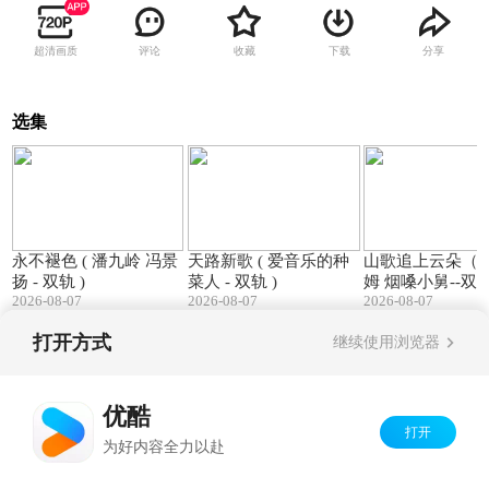
超清画质
评论
收藏
下载
分享
选集
04:48
04:54
永不褪色 ( 潘九岭 冯景
天路新歌 ( 爱音乐的种
山歌追上云朵（ 
扬 - 双轨 )
菜人 - 双轨 )
姆 烟嗓小舅--双
2026-08-07
2026-08-07
2026-08-07
打开方式
继续使用浏览器
Copyright©
2026
优酷 youku.com
版权所有
京ICP备06050721号-1
优酷
打开
为好内容全力以赴