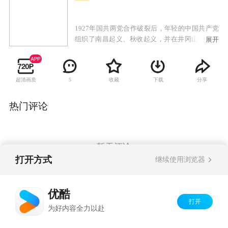
1927年国共两党合作破裂后，年轻的中国共产党
组织了南昌起义、秋收起义，并在井冈山开辟了
展开
革命根据地，创建了人民军队。随后，转战闽
西，历经血与火的考验和不断探索，终于在古田
会议上确定了思想建党、政治建军的伟大原则。
超清画质
收藏
下载
分享
5
第五次反围剿失败后，红军开始了二万五千里长
征。长征路上，红军历经艰难险阻，冲过四道封
锁线，血战湘江，突破乌江。在中国革命面临生
热门评论
死存亡的紧要关头，毛泽东力挽狂澜，与周恩
来、朱德、张闻天、王稼祥等老一辈无产阶级革
命家一同于1935年1月15日召开了遵义会议，中国
革命历经了伟大的转折，开创了中国革命胜利的
暂无评论
伟大征程。
打开方式
继续使用浏览器
Copyright©
2026
优酷 youku.com
版权所有
优酷
京ICP备06050721号-1
打开
为好内容全力以赴