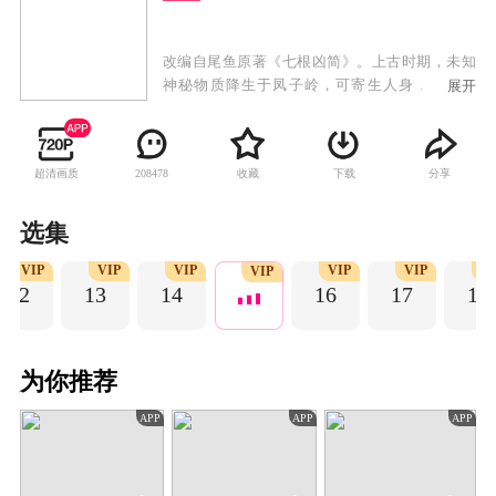
改编自尾鱼原著《七根凶简》。上古时期，未知
神秘物质降生于凤子岭，可寄生人身，改变人
展开
心，引人行恶。如今心简再现人间，一宗宗离奇
凶案接踵而来，木代、罗韧、一万三、炎红砂、
曹严华五个平凡而热血的年轻人先后因着各自的
超清画质
收藏
下载
分享
208478
际遇意外卷入心简事件，五人组成凤凰小队，共
同踏上收服心简的冒险征途。在这场生死患难的
险途中，罗韧与木代互相治愈，交付真心。五人
选集
千里跋涉，克服重重险阻，友谊历经淬炼不断升
VIP
VIP
VIP
VIP
VIP
V
华。
VIP
12
13
14
16
17
18
为你推荐
APP
APP
APP