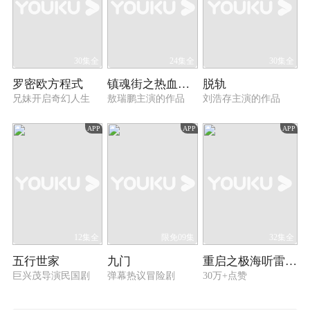
30集全
24集全
30集全
罗密欧方程式
镇魂街之热血再燃
脱轨
兄妹开启奇幻人生
敖瑞鹏主演的作品
刘浩存主演的作品
APP
APP
APP
12集全
限免09集
32集全
五行世家
九门
重启之极海听雷 第一季
巨兴茂导演民国剧
弹幕热议冒险剧
30万+点赞