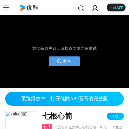
下载APP
数据获取失败，请检查网络之后重试
重试
预览播放中，打开优酷APP看高清完整版
七根心简
+追
.
.
独播
刘浩存宋威龙共赴心简冒险
8.3分
32集全