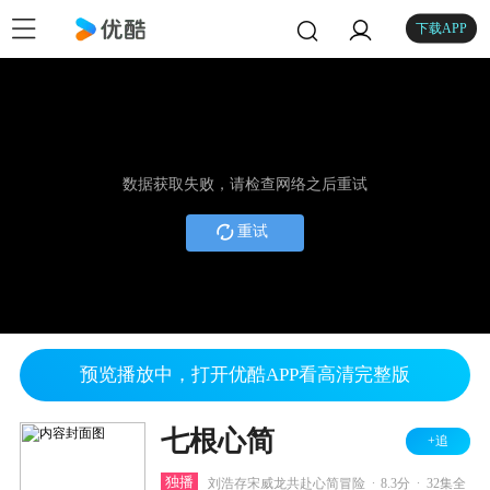
下载APP
数据获取失败，请检查网络之后重试
重试
预览播放中，打开优酷APP看高清完整版
七根心简
+追
.
.
独播
刘浩存宋威龙共赴心简冒险
8.3分
32集全