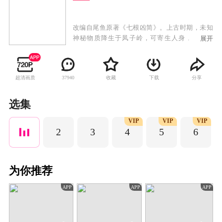
改编自尾鱼原著《七根凶简》。上古时期，未知
神秘物质降生于凤子岭，可寄生人身，改变人
展开
心，引人行恶。如今心简再现人间，一宗宗离奇
凶案接踵而来，木代、罗韧、一万三、炎红砂、
曹严华五个平凡而热血的年轻人先后因着各自的
超清画质
收藏
下载
分享
37940
际遇意外卷入心简事件，五人组成凤凰小队，共
同踏上收服心简的冒险征途。在这场生死患难的
险途中，罗韧与木代互相治愈，交付真心。五人
选集
千里跋涉，克服重重险阻，友谊历经淬炼不断升
VIP
VIP
VIP
华。
2
3
4
5
6
为你推荐
APP
APP
APP