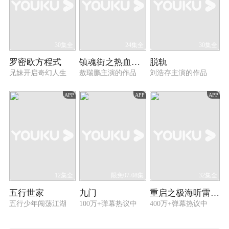
30集全
24集全
30集全
罗密欧方程式
镇魂街之热血再燃
脱轨
兄妹开启奇幻人生
敖瑞鹏主演的作品
刘浩存主演的作品
APP
APP
APP
12集全
限免07-08集
32集全
五行世家
九门
重启之极海听雷 第一季
五行少年闯荡江湖
100万+弹幕热议中
400万+弹幕热议中