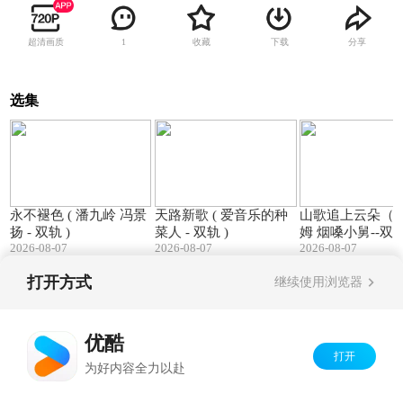
超清画质
收藏
下载
分享
1
选集
04:48
04:54
永不褪色 ( 潘九岭 冯景
天路新歌 ( 爱音乐的种
山歌追上云朵（ 
扬 - 双轨 )
菜人 - 双轨 )
姆 烟嗓小舅--双
2026-08-07
2026-08-07
2026-08-07
打开方式
继续使用浏览器
Copyright©
2026
优酷 youku.com
版权所有
京ICP备06050721号-1
优酷
打开
为好内容全力以赴