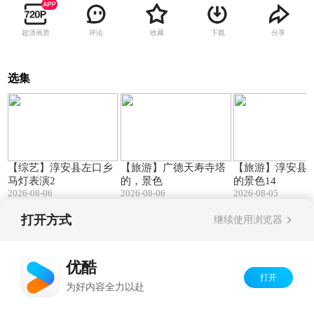
超清画质
评论
收藏
下载
分享
选集
00:15
00:10
【综艺】淳安县左口乡
【旅游】广德天寿寺塔
【旅游】淳安县
马灯表演2
的，景色
的景色14
2026-08-06
2026-08-06
2026-08-05
打开方式
继续使用浏览器
Copyright©
2026
优酷 youku.com
版权所有
京ICP备06050721号-1
优酷
打开
为好内容全力以赴