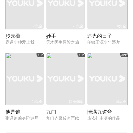
35集全
23集全
30集全
步云衢
妙手
追光的日子
霸道少帅爱上我
天才医生冒险之旅
任敏王源少年逐梦
APP
APP
APP
24集全
限免08集
40集全
他是谁
九门
情满九道弯
张译追凶身陷迷局
九门齐聚传奇再续
热依扎主演的作品