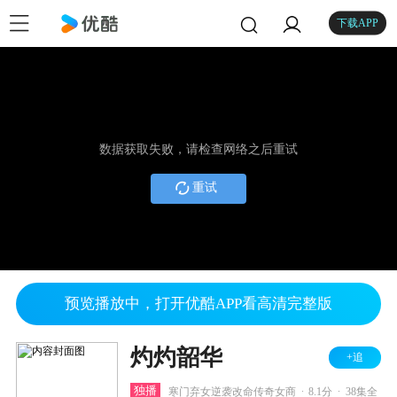
下载APP
数据获取失败，请检查网络之后重试
重试
预览播放中，打开优酷APP看高清完整版
灼灼韶华
+追
.
.
独播
寒门弃女逆袭改命传奇女商
8.1分
38集全