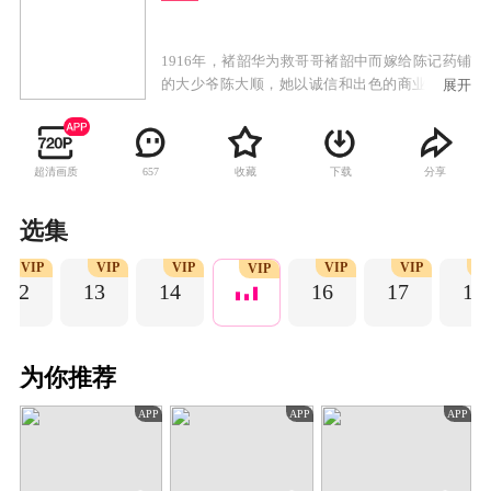
1916年，褚韶华为救哥哥褚韶中而嫁给陈记药铺
的大少爷陈大顺，她以诚信和出色的商业才能得
展开
到陈父的赏识，成为药铺管理人。陈父和陈大顺
意外去世后，陈二顺继承药铺并败光家财，药铺
陷入绝境。褚韶华在艰辛努力下，开了华顺药铺
超清画质
收藏
下载
分享
657
养活一家老小。褚韶华决意携手初恋情人夏初开
启新的生活，却遭陈二顺和陈母的阻挠。陈家被
土匪洗劫一空，褚韶华也在这次劫难中失去女
选集
儿，伤心不已的她独自出走上海。褚韶华在上海
VIP
VIP
VIP
VIP
VIP
V
永新百货业绩突出，受经营奇才闻知秋之邀共同
VIP
12
13
14
16
17
18
创业，逐步成长为胆略过人、重诺守信的女商
人。
为你推荐
APP
APP
APP