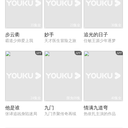
35集全
23集全
30集全
步云衢
妙手
追光的日子
霸道少帅爱上我
天才医生冒险之旅
任敏王源少年逐梦
APP
APP
APP
24集全
限免09集
40集全
他是谁
九门
情满九道弯
张译追凶身陷迷局
九门齐聚传奇再续
热依扎主演的作品