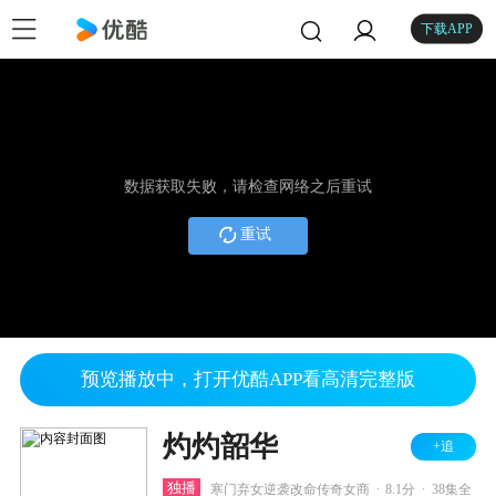
下载APP
数据获取失败，请检查网络之后重试
重试
预览播放中，打开优酷APP看高清完整版
灼灼韶华
+追
.
.
独播
寒门弃女逆袭改命传奇女商
8.1分
38集全