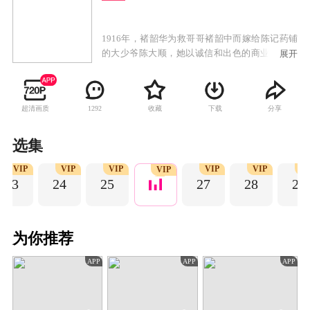
1916年，褚韶华为救哥哥褚韶中而嫁给陈记药铺
的大少爷陈大顺，她以诚信和出色的商业才能得
展开
到陈父的赏识，成为药铺管理人。陈父和陈大顺
意外去世后，陈二顺继承药铺并败光家财，药铺
陷入绝境。褚韶华在艰辛努力下，开了华顺药铺
超清画质
收藏
下载
分享
1292
养活一家老小。褚韶华决意携手初恋情人夏初开
启新的生活，却遭陈二顺和陈母的阻挠。陈家被
土匪洗劫一空，褚韶华也在这次劫难中失去女
选集
儿，伤心不已的她独自出走上海。褚韶华在上海
VIP
VIP
VIP
VIP
VIP
V
永新百货业绩突出，受经营奇才闻知秋之邀共同
VIP
23
24
25
27
28
29
创业，逐步成长为胆略过人、重诺守信的女商
人。
为你推荐
APP
APP
APP