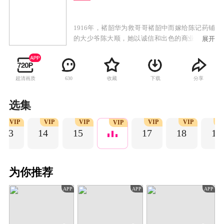
1916年，褚韶华为救哥哥褚韶中而嫁给陈记药铺
的大少爷陈大顺，她以诚信和出色的商业才能得
展开
到陈父的赏识，成为药铺管理人。陈父和陈大顺
意外去世后，陈二顺继承药铺并败光家财，药铺
陷入绝境。褚韶华在艰辛努力下，开了华顺药铺
超清画质
收藏
下载
分享
630
养活一家老小。褚韶华决意携手初恋情人夏初开
启新的生活，却遭陈二顺和陈母的阻挠。陈家被
土匪洗劫一空，褚韶华也在这次劫难中失去女
选集
儿，伤心不已的她独自出走上海。褚韶华在上海
VIP
VIP
VIP
VIP
VIP
V
永新百货业绩突出，受经营奇才闻知秋之邀共同
VIP
13
14
15
17
18
19
创业，逐步成长为胆略过人、重诺守信的女商
人。
为你推荐
APP
APP
APP