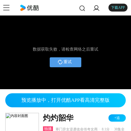
下载APP
数据获取失败，请检查网络之后重试
重试
预览播放中，打开优酷APP看高清完整版
灼灼韶华
+追
.
.
独播
寒门弃女逆袭改命传奇女商
8.1分
38集全