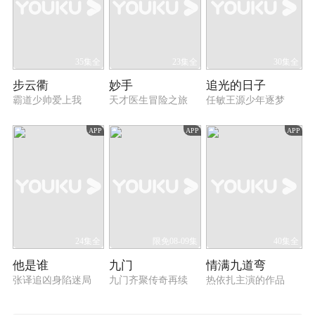
35集全
23集全
30集全
步云衢
妙手
追光的日子
霸道少帅爱上我
天才医生冒险之旅
任敏王源少年逐梦
APP
APP
APP
24集全
限免08-09集
40集全
他是谁
九门
情满九道弯
张译追凶身陷迷局
九门齐聚传奇再续
热依扎主演的作品