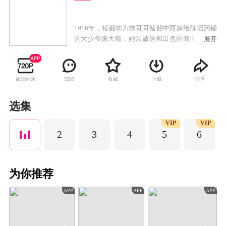
1916年，褚韶华为救哥哥褚韶中而嫁给陈记药铺
的大少爷陈大顺，她以诚信和出色的商业才能得
展开
到陈父的赏识，成为药铺管理人。陈父和陈大顺
意外去世后，陈二顺继承药铺并败光家财，药铺
陷入绝境。褚韶华在艰辛努力下，开了华顺药铺
超清画质
收藏
下载
分享
9289
养活一家老小。褚韶华决意携手初恋情人夏初开
启新的生活，却遭陈二顺和陈母的阻挠。陈家被
土匪洗劫一空，褚韶华也在这次劫难中失去女
选集
儿，伤心不已的她独自出走上海。褚韶华在上海
VIP
VIP
永新百货业绩突出，受经营奇才闻知秋之邀共同
2
3
4
5
6
创业，逐步成长为胆略过人、重诺守信的女商
人。
为你推荐
APP
APP
APP