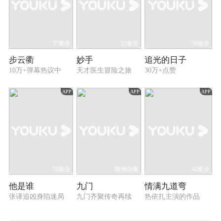
35集全
23集全
30集全
步云衢
妙手
追光的日子
10万+弹幕热议中
天才医生冒险之旅
30万+点赞
APP
APP
APP
24集全
限免09集
40集全
他是谁
九门
情满九道弯
张译追凶身陷迷局
九门齐聚传奇再续
热依扎主演的作品