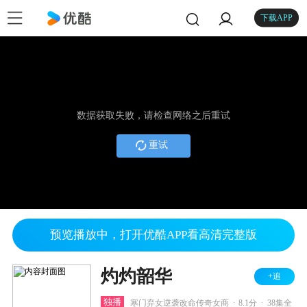
下载APP
数据获取失败，请检查网络之后重试
重试
预览播放中，打开优酷APP看高清完整版
灼灼韶华
+追
.
.
独播
寒门弃女逆袭改命传奇女商
8.1分
38集全