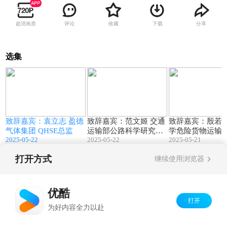
超清画质
评论
收藏
下载
分享
选集
6
21:00
29:19
致辞嘉宾：袁立志 盈德
致辞嘉宾：范文姬 交通
致辞嘉宾：殷若 长安大
气体集团 QHSE总监
运输部公路科学研究院
学危险货物运输
2025-05-22
2025-05-22
2025-05-21
副研究员
研究员
打开方式
继续使用浏览器
Copyright©
2026
优酷 youku.com
版权所有
京ICP备06050721号-1
优酷
打开
为好内容全力以赴