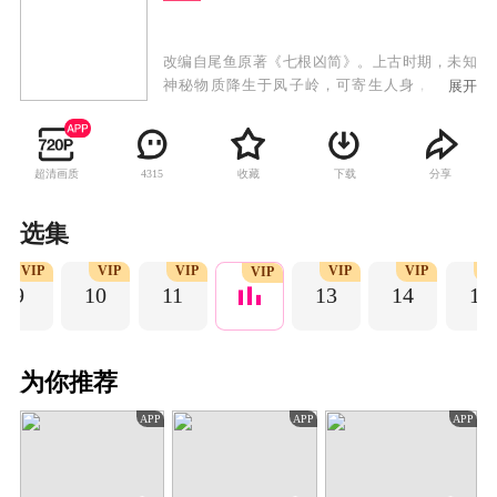
改编自尾鱼原著《七根凶简》。上古时期，未知
神秘物质降生于凤子岭，可寄生人身，改变人
展开
心，引人行恶。如今心简再现人间，一宗宗离奇
凶案接踵而来，木代、罗韧、一万三、炎红砂、
曹严华五个平凡而热血的年轻人先后因着各自的
超清画质
收藏
下载
分享
4315
际遇意外卷入心简事件，五人组成凤凰小队，共
同踏上收服心简的冒险征途。在这场生死患难的
险途中，罗韧与木代互相治愈，交付真心。五人
选集
千里跋涉，克服重重险阻，友谊历经淬炼不断升
VIP
VIP
VIP
VIP
VIP
V
华。
VIP
9
10
11
13
14
15
为你推荐
APP
APP
APP