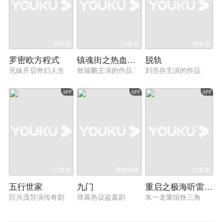
30集全
24集全
30集全
罗密欧方程式
镇魂街之热血再燃
脱轨
兄妹开启奇幻人生
敖瑞鹏主演的作品
刘浩存主演的作品
APP
APP
APP
12集全
限免08集
32集全
五行世家
九门
重启之极海听雷 第一季
巨兴茂导演传奇剧
弹幕热议盗墓剧
朱一龙重组铁三角