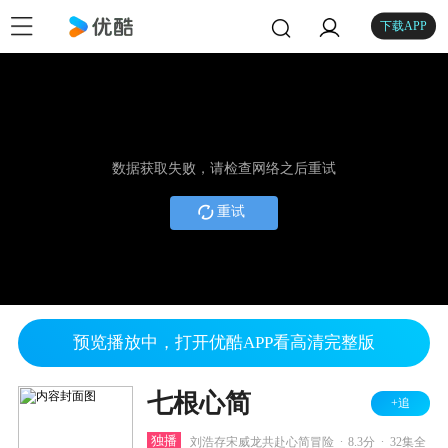
下载APP
数据获取失败，请检查网络之后重试
重试
预览播放中，打开优酷APP看高清完整版
七根心简
+追
.
.
独播
刘浩存宋威龙共赴心简冒险
8.3分
32集全