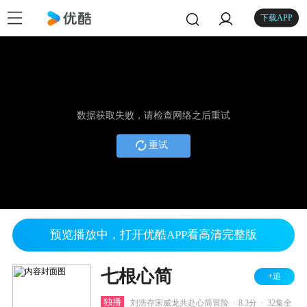
下载APP
数据获取失败，请检查网络之后重试
重试
预览播放中，打开优酷APP看高清完整版
七根心简
+追
.
.
独播
刘浩存宋威龙共赴心简冒险
8.3分
32集全