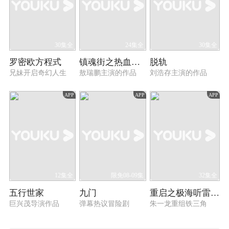
30集全
24集全
30集全
罗密欧方程式
镇魂街之热血再燃
脱轨
兄妹开启奇幻人生
敖瑞鹏主演的作品
刘浩存主演的作品
APP
APP
APP
12集全
限免08-09集
32集全
五行世家
九门
重启之极海听雷 第一季
巨兴茂导演作品
弹幕热议冒险剧
朱一龙重组铁三角