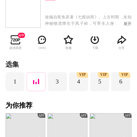
改编自尾鱼原著《七根凶简》。上古时期，未知
神秘物质降生于凤子岭，可寄生人身，改变人
展开
心，引人行恶。如今心简再现人间，一宗宗离奇
凶案接踵而来，木代、罗韧、一万三、炎红砂、
曹严华五个平凡而热血的年轻人先后因着各自的
超清画质
收藏
下载
分享
14192
际遇意外卷入心简事件，五人组成凤凰小队，共
同踏上收服心简的冒险征途。在这场生死患难的
险途中，罗韧与木代互相治愈，交付真心。五人
选集
千里跋涉，克服重重险阻，友谊历经淬炼不断升
VIP
VIP
VIP
华。
1
3
4
5
6
为你推荐
APP
APP
APP