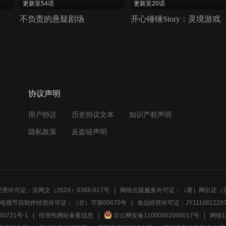
更新至54话
更新至20话
不负责的悬疑剧场
开心锤锤Story：灵境游戏
协议声明
用户协议
历史协议文本
知识产权声明
隐私政策
反盗链声明
营许可证：京网文（2024）0368-017号
网络出版服务许可证：（署）网出证（京
电视节目制作经营许可证：（京）字第00670号
食品经营许可证：JY1110812297
50721号-1
经营性网站备案信息
京公网安备11000002000017号
网络1