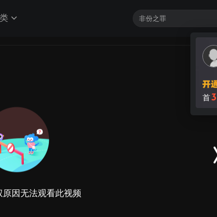
类
3
首
权原因无法观看此视频