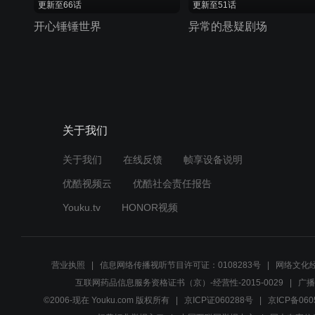
更新至66话
更新至51话
开心锤锤世界
异常的悬疑剧场
关于我们
关于我们
在线反馈
帧享设备说明
优酷视频云
优酷社会责任报告
Youku.tv
HONOR视频
营业执照
信息网络传播视听节目许可证：0108283号
网络文化经
互联网药品信息服务资格证书（京）-经营性-2015-0029
广播
©2006-现在 Youku.com 版权所有
京ICP证060288号
京ICP备060