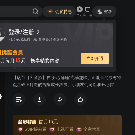
会员特惠
登录
历史
客户端
登录/注册
视频
讨论
同步多端观看记录 尊享高清观影体验
开心锤锤时光笔记之恐龙篇
简介
立即开通
15
月每月
元，畅享精彩内容
959
冒险
亲子
【该节目为音频】在“开心锤锤”充满趣味、正能量的原有特
点基础上打造的冒险成长故事。小朋友们可以和开心探险
队一起穿越到恐龙世界，在了解史前知识的同时，见证恐
龙们独特个性，一步步解开时光笔记的秘密，体验一场场
精彩绝伦的探险故事。不断丰富精神世界，助力个人成长
和全面发展。
首月15元