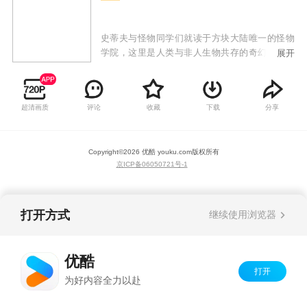
史蒂夫与怪物同学们就读于方块大陆唯一的怪物
学院，这里是人类与非人生物共存的奇幻校园。
展开
当校园突然爆发危机，史蒂夫与他的怪物同学们
组成小队开始寻找解决校园危机的办法，却意外
揭开学院地下埋藏的远古秘密。然而危机接踵而
超清画质
评论
收藏
下载
分享
至——地狱维度的岩浆海啸冲破屏障涌入校园，
猪人帮派与末影人监察队因立场冲突爆发方块争
夺战。史蒂夫凭借人类的创造力调和矛盾，却发
Copyright©
2026
优酷 youku.com
版权所有
现所有灾难背后都有神秘黑影操控。当最终BOSS
京ICP备06050721号-1
现身，用黑暗能量石化了Him老师，怪物学院的师
生们不得不跨越维度边界，在末地城、海底神
殿、地狱堡垒三大战场展开终极对决。
打开方式
继续使用浏览器
优酷
打开
为好内容全力以赴