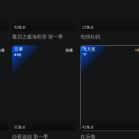
32集全
22集全
重启之极海听雷 第一季
危情杜鹃
豆瓣
飞天奖
独播
独播
VI
8.9分
32集全
42集全
白夜追凶 第一季
欢乐颂