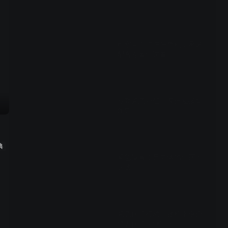
01:02
检察官面临信任危机，承诺
配合专案组调查
00:58
专委紧急赴任，海州迎接新
领导
02:48
典
紧急撤离！兄弟俩的生死时
速逃生记
01:34
紧急保护行动！张检下令全
警力保护关键证人