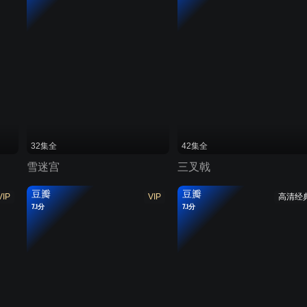
32集全
42集全
雪迷宫
三叉戟
豆瓣
豆瓣
VIP
VIP
高清经
7.1分
7.1分