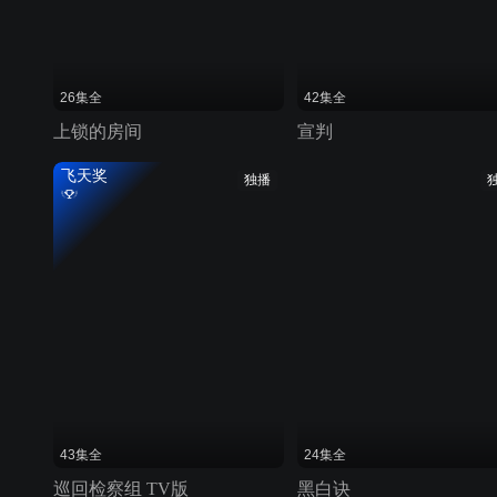
26集全
42集全
上锁的房间
宣判
飞天奖
独播
43集全
24集全
巡回检察组 TV版
黑白诀