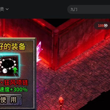
类
108
秒