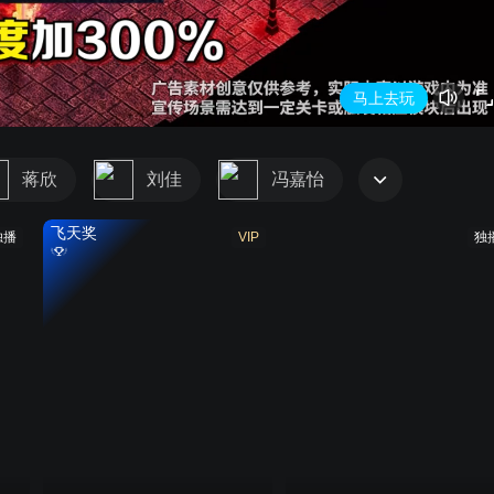
马上去玩
蒋欣
刘佳
冯嘉怡
飞天奖
独播
VIP
独