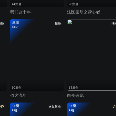
44集全
28集全
我们这十年
法医秦明之读心者
豆瓣
独播
独播
独
8.0分
30集全
29集全
似火流年
白夜破晓
豆瓣
豆瓣
VIP
逐集限免
VI
7.5分
7.5分