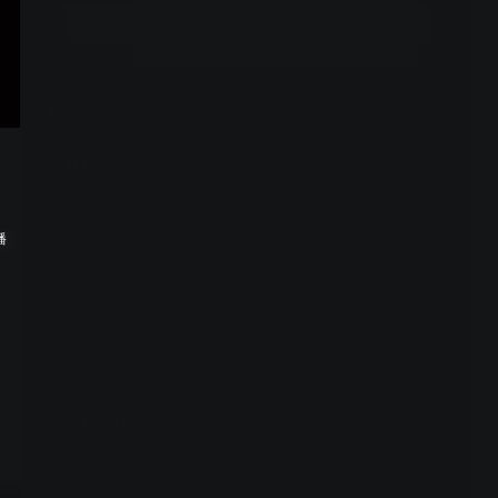
立即开通
选集
34集全
VIP
VIP
2
3
4
5
6
VIP
VIP
VIP
VIP
VIP
VIP
7
8
9
10
11
12
播
VIP
VIP
VIP
VIP
VIP
VIP
13
14
15
16
17
18
查看全部
周边视频
小女孩无意发现爸爸直呼姥