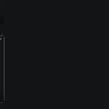
01:06
救援行动展开，举报人曝光
江氏父子涉黑真相
01:13
P
乔振兴溺亡案疑云重重，指
纹谜团与硅藻实验的关键线
索
01:50
检察官迎接省院指导小组，
共商万海案难题
01:08
郑组长邀洪亮共进晚餐，昔
日同学意外来客惊喜连连