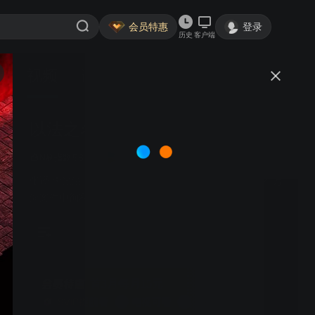
会员特惠
登录
历史
客户端
视频
讨论
63万+
以法之名
简介
58.14
8.6分
白夜剧场
人间宝酷
悬疑
罪案
N刷指数
张译 李光洁 蒋欣 刘佳 | 讲述检察官洪亮发现司法人员在万
海案件中徇私枉法后果断出击清除蛀虫的故事。
首3月每月15元