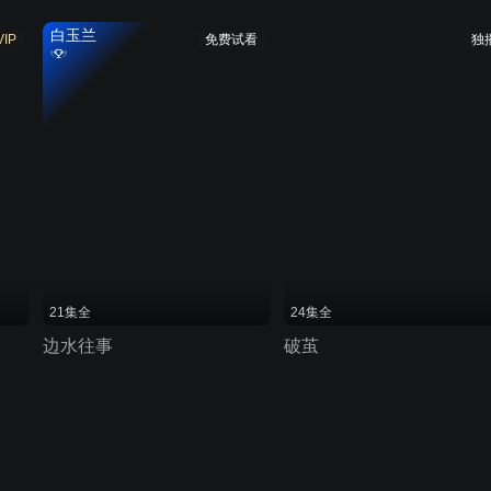
白玉兰
VIP
免费试看
独
21集全
24集全
边水往事
破茧