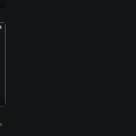
爷小名
00:33
播
男人发现新买的二手房竟藏
有大量现金
00:47
陈胜龙主动联系洪亮要提供
预告
证据，洪亮车被撞飞生死难
料
02:02
洪亮办错事导致线索断了，
预告
被免去专案组副组长职务
02:07
P
秦锋的道歉与心声，两人关
系能否重启？