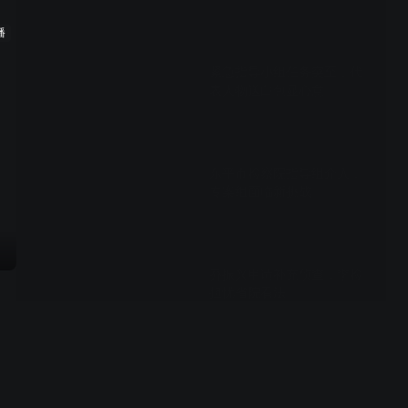
播
02:30
紧急指导小组任务突至，代
表人物送白包显心意
02:18
东平市检察院指导组介入，
专案组面临新挑战
00:54
乔振兴申请补充侦查，李检
担忧省院看法
00:35
寻找检察制服下的微笑，嫂
子的决定引人关注