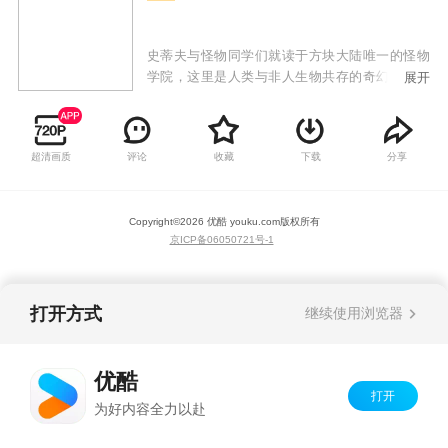
史蒂夫与怪物同学们就读于方块大陆唯一的怪物
学院，这里是人类与非人生物共存的奇幻校园。
展开
当校园突然爆发危机，史蒂夫与他的怪物同学们
组成小队开始寻找解决校园危机的办法，却意外
揭开学院地下埋藏的远古秘密。然而危机接踵而
超清画质
评论
收藏
下载
分享
至——地狱维度的岩浆海啸冲破屏障涌入校园，
猪人帮派与末影人监察队因立场冲突爆发方块争
夺战。史蒂夫凭借人类的创造力调和矛盾，却发
Copyright©
2026
优酷 youku.com
版权所有
现所有灾难背后都有神秘黑影操控。当最终BOSS
京ICP备06050721号-1
现身，用黑暗能量石化了Him老师，怪物学院的师
生们不得不跨越维度边界，在末地城、海底神
殿、地狱堡垒三大战场展开终极对决。
打开方式
继续使用浏览器
优酷
打开
为好内容全力以赴