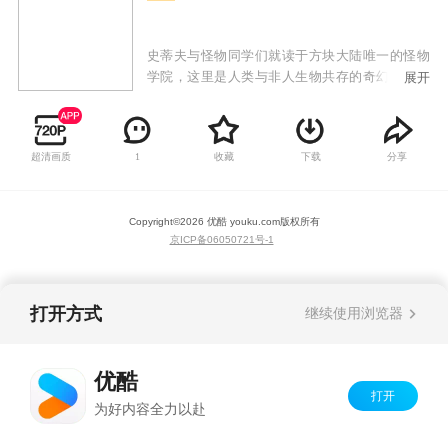
史蒂夫与怪物同学们就读于方块大陆唯一的怪物
学院，这里是人类与非人生物共存的奇幻校园。
展开
当校园突然爆发危机，史蒂夫与他的怪物同学们
组成小队开始寻找解决校园危机的办法，却意外
揭开学院地下埋藏的远古秘密。然而危机接踵而
超清画质
收藏
下载
分享
1
至——地狱维度的岩浆海啸冲破屏障涌入校园，
猪人帮派与末影人监察队因立场冲突爆发方块争
夺战。史蒂夫凭借人类的创造力调和矛盾，却发
Copyright©
2026
优酷 youku.com
版权所有
现所有灾难背后都有神秘黑影操控。当最终BOSS
京ICP备06050721号-1
现身，用黑暗能量石化了Him老师，怪物学院的师
生们不得不跨越维度边界，在末地城、海底神
殿、地狱堡垒三大战场展开终极对决。
打开方式
继续使用浏览器
优酷
打开
为好内容全力以赴